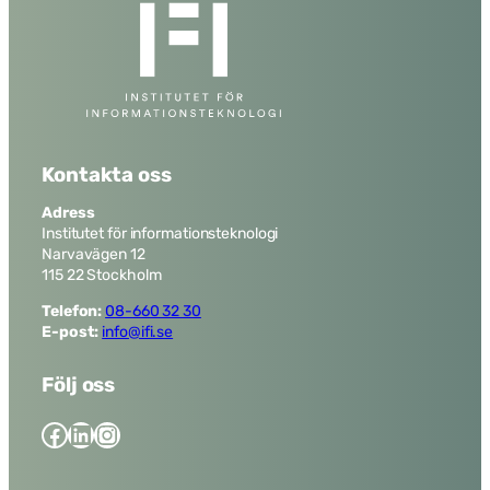
Kontakta oss
Adress
Institutet för informationsteknologi
Narvavägen 12
115 22 Stockholm
Telefon:
08-660 32 30
E-post:
info@ifi.se
Följ oss
Facebook
LinkedIn
Instagram