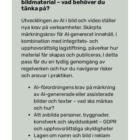
bildmaterial – vad behöver du
tänka på?
Utvecklingen av AI i bild och video ställer
nya krav på verksamheter. Skärpta
märkningskrav för AI‑genererat innehåll, i
kombination med integritets‑ och
upphovsrättslig lagstiftning, påverkar hur
material får skapas och publiceras. I detta
pass får du en tydlig genomgång av
regelverken och hur du navigerar risker
och ansvar i praktiken.
AI-förordningens krav på märkning
av AI-genererade eller assisterade
bilder och texter – vad ska märkas
och hur?
Att avbilda personer, byggnader,
konstverk och skyddsobjekt – GDPR
och upphovsrättsliga skyldigheter
Lagen om namn och bild i reklam