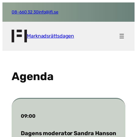
Hoppa
till
08-660 32 30
info@ifi.se
innehåll
Marknadsrättsdagen
Agenda
09:00
Dagens moderator Sandra Hanson