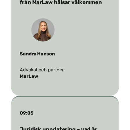
från MarLaw hälsar välkommen
Sandra Hanson
Advokat och partner,
MarLaw
09:05
Juridisk uppdatering – vad är