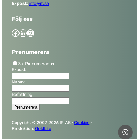
E-post:
info@ifi.se
Följ oss
Facebook
LinkedIn
Instagram
Prenumerera
3a. Prenumeranter
E-post:
Namn:
Befattning:
Copyright © 2007-
2026 IFI AB •
Cookies
•
Produktion:
GoldLife